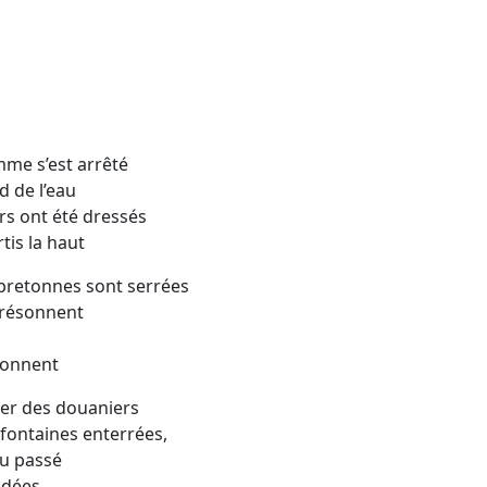
mme s’est arrêté
d de l’eau
s ont été dressés
tis la haut
 bretonnes sont serrées
 résonnent
 sonnent
ier des douaniers
ontaines enterrées,
du passé
odées