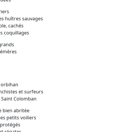
chers
es huîtres sauvages
ble, cachés
s coquillages
 grands
hémères
Morbihan
nchistes et surfeurs
de Saint Colomban
 bien abritée
s petits voiliers
 protégés
t régater.