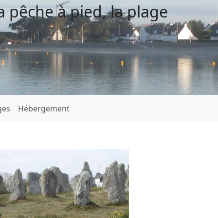
a pêche à pied, la plage
ges
Hébergement